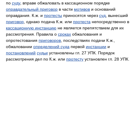
по
суду
, вправе обжаловать в кассационном порядке
оправдательный приговор
в части
мотивов
и оснований
оправдания. К.ж. и
протесты
приносятся через
суд
, вынесший
приговор
, однако подача К.ж. или
протеста
непосредственно в
кассационную инстанцию
не является препятствием для их
рассмотрения. Правила о
сроках
обжалования и
опротестования
приговоров
, последствиях подачи К.ж.,
обжаловании
определений суда
первой
инстанции
и
постановлений
судьи
установлены гл. 27 УПК. Порядок
рассмотрения дел по К.ж. или
протесту
установлен гл. 28 УПК.