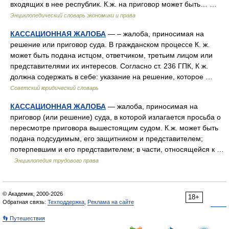
входящих в нее республик. К.ж. на приговор может быть… …
Энциклопедический словарь экономики и права
КАССАЦИОННАЯ ЖАЛОБА
— – жалоба, приносимая на
решение или приговор суда. В гражданском процессе К. ж.
может быть подана истцом, ответчиком, третьим лицом или
представителями их интересов. Согласно ст. 236 ГПК, К ж.
должна содержать в себе: указание на решение, которое …
Советский юридический словарь
КАССАЦИОННАЯ ЖАЛОБА
— жалоба, приносимая на
приговор (или решение) суда, в которой излагается просьба о
пересмотре приговора вышестоящим судом. К.ж. может быть
подана подсудимым, его защитником и представителем;
потерпевшим и его представителем; в части, относящейся к …
Энциклопедия трудового права
© Академик, 2000-2026
18+
Обратная связь:
Техподдержка
,
Реклама на сайте
👣 Путешествия