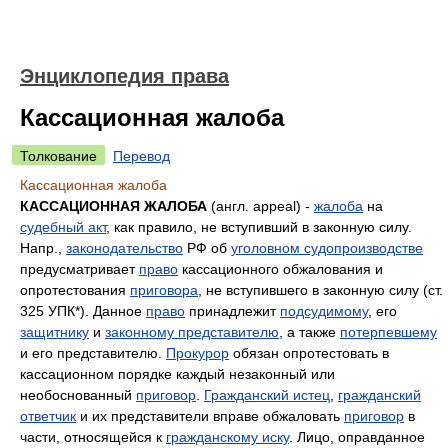
Энциклопедия права
Кассационная жалоба
Толкование
Перевод
Кассационная жалоба
КАССАЦИОННАЯ ЖАЛОБА
(англ. appeal) -
жалоба
на
судебный акт
, как правило, не вступивший в законную силу.
Напр.,
законодательство
РФ об
уголовном судопроизводстве
предусматривает
право
кассационного обжалования и
опротестования
приговора
, не вступившего в законную силу (ст.
325 УПК*). Данное
право
принадлежит
подсудимому
, его
защитнику
и
законному представителю
, а также
потерпевшему
и его представителю.
Прокурор
обязан опротестовать в
кассационном порядке каждый незаконный или
необоснованный
приговор
.
Гражданский истец
,
гражданский
ответчик
и их представители вправе обжаловать
приговор
в
части, относящейся к
гражданскому иску
. Лицо, оправданное