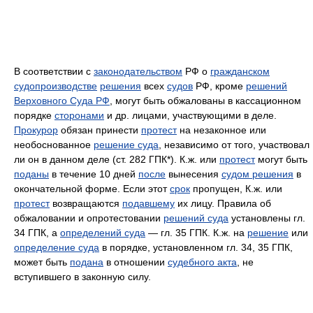
В соответствии с
законодательством
РФ о
гражданском
судопроизводстве
решения
всех
судов
РФ, кроме
решений
Верховного Суда РФ
, могут быть обжалованы в кассационном
порядке
сторонами
и др. лицами, участвующими в деле.
Прокурор
обязан принести
протест
на незаконное или
необоснованное
решение суда
, независимо от того, участвовал
ли он в данном деле (ст. 282 ГПК*). К.ж. или
протест
могут быть
поданы
в течение 10 дней
после
вынесения
судом решения
в
окончательной форме. Если этот
срок
пропущен, К.ж. или
протест
возвращаются
подавшему
их лицу. Правила об
обжаловании и опротестовании
решений суда
установлены гл.
34 ГПК, а
определений суда
— гл. 35 ГПК. К.ж. на
решение
или
определение суда
в порядке, установленном гл. 34, 35 ГПК,
может быть
подана
в отношении
судебного акта
, не
вступившего в законную силу.