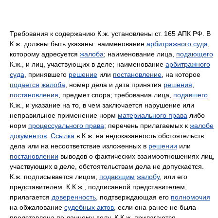
Требования к содержанию К.ж. установлены ст. 165 АПК РФ. В
К.ж. должны быть указаны: наименование
арбитражного суда
,
которому адресуется
жалоба
; наименование лица,
подающего
К.ж., и лиц, участвующих в деле; наименование
арбитражного
суда
, принявшего
решение
или
постановление
, на которое
подается
жалоба
, номер дела и дата принятия
решения
,
постановления
, предмет спора; требования лица,
подавшего
К.ж., и указание на то, в чем заключается нарушение или
неправильное применение норм
материального права
либо
норм
процессуального права
; перечень прилагаемых к
жалобе
документов
.
Ссылка
в К.ж. на недоказанность обстоятельств
дела или на несоответствие изложенных в
решении
или
постановлении
выводов о фактических взаимоотношениях лиц,
участвующих в деле, обстоятельствам дела не допускается.
К.ж. подписывается лицом,
подающим
жалобу
, или его
представителем. К К.ж., подписанной представителем,
прилагается
доверенность
, подтверждающая его
полномочия
на обжалование
судебных актов
, если она ранее не была
представлена по данному делу. К К.ж. прилагаются