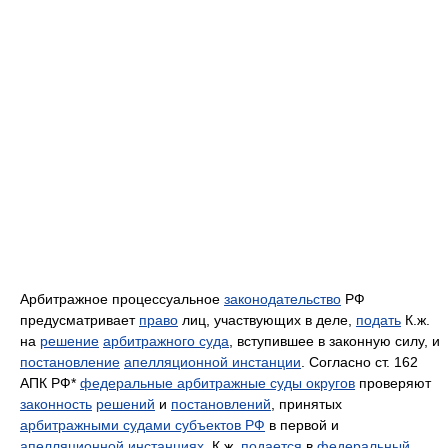
Арбитражное процессуальное
законодательство
РФ
предусматривает
право
лиц, участвующих в деле,
подать
К.ж.
на
решение
арбитражного суда
, вступившее в законную силу, и
постановление
апелляционной инстанции
. Согласно ст. 162
АПК РФ*
федеральные арбитражные суды округов
проверяют
законность
решений
и
постановлений
, принятых
арбитражными судами субъектов РФ
в первой и
апелляционной инстанциях
. К.ж.
подается
в
федеральный