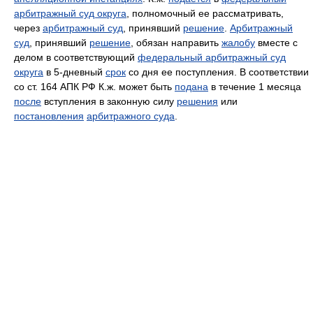
арбитражный суд округа
, полномочный ее рассматривать,
через
арбитражный суд
, принявший
решение
.
Арбитражный
суд
, принявший
решение
, обязан направить
жалобу
вместе с
делом в соответствующий
федеральный арбитражный суд
округа
в 5-дневный
срок
со дня ее поступления. В соответствии
со ст. 164 АПК РФ К.ж. может быть
подана
в течение 1 месяца
после
вступления в законную силу
решения
или
постановления
арбитражного суда
.